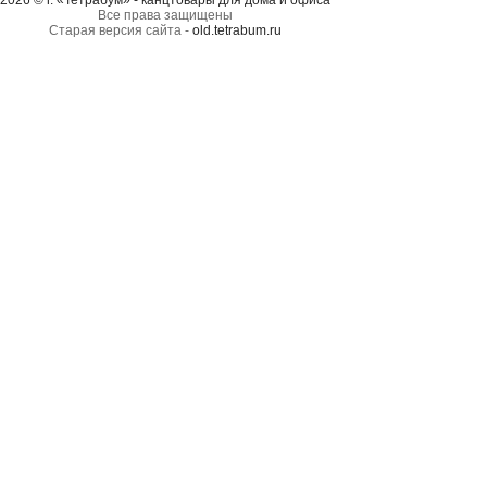
2026 © г. «Тетрабум» - канцтовары для дома и офиса
Все права защищены
Старая версия сайта -
old.tetrabum.ru