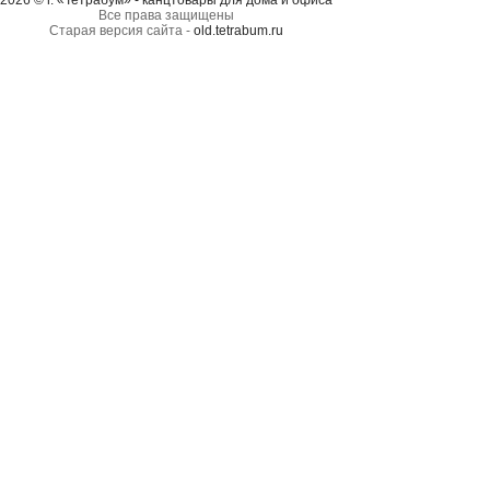
2026 © г. «Тетрабум» - канцтовары для дома и офиса
Все права защищены
Старая версия сайта -
old.tetrabum.ru